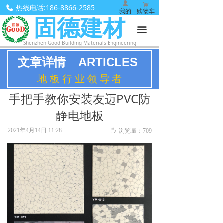
넙
낙
热线电话:
186-8866-2585
我的
购物车
固德建材
끀
Shenzhen Good Building Materials Engineering
ARTICLES
文章详情
地 板 行 业 领 导 者
手把手教你安装友迈PVC防
静电地板
2021年4月14日
11:28
ꄘ
浏览量：
709