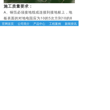
施工质量要求：
A、铜箔必须接地线或连接到接地桩上，地
板表面的对地电阻应为10的5次方到10的8
官网首页
公司简介
产品中心
工程案例
新闻资讯
次方Ω之间。
B、表面无起包，无脱胶现象。
C、焊接缝隙连接紧密无开裂。
维护保养：
A、在地板上放置物品时，应避免重物在地
板上拖擦，其接触面不宜太小，必要时可用
木块衬垫。
B、在地板上行走式作业时，不能穿戴有金
属钉的鞋子，更不能用锐物、硬物在地板表
面上划擦及敲击。
C、经常用挤干的潮湿拖把拖地，较脏的地
方可用酒精等溶剂进行清洗。