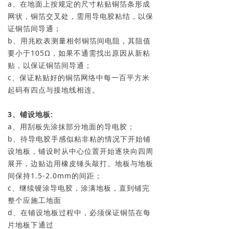
a、在地面上按规定的尺寸粘贴铜箔条形成
网状，铜箔交叉处，需用导电胶粘结，以保
证铜箔间导通；
b、用兆欧表测量相邻铜箔间电阻，其阻值
要小于105Ω，如果不通需找出原因从新粘
贴，以保证铜箔间导通；
c、保证粘贴好的铜箔网络中每一百平方米
起码有四点与接地线相连。
3、铺设地板:
a、用刮板先涂抹部分地面的导电胶；
b、待导电胶手感似粘非粘的情况下开始铺
设地板，铺设时从中心位置开始逐块向四周
展开，边贴边用橡皮锤头敲打。地板与地板
间保持1.5-2.0mm的间距；
c、继续镘涂导电胶，涂满地板，直到铺完
整个应施工地面
d、在铺设地板过程中，必须保证铜箔在每
片地板下通过